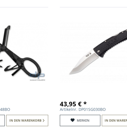
43,95 € *
148BO
Artikelnr. DP01SG030BO
IN DEN
WARENKORB
MERKEN
IN DEN
WARE