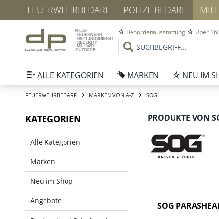
FEUERWEHRBEDARF
POLIZEIBEDARF
MIL
Behördenausstattung
Über 160
ALLE KATEGORIEN
MARKEN
NEU IM S
FEUERWEHRBEDARF
MARKEN VON A-Z
SOG
PRODUKTE VON S
KATEGORIEN
Alle Kategorien
Marken
Neu im Shop
Angebote
SOG PARASHEA