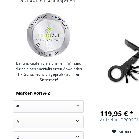
Restposten / Schnäppchen
Bei uns kaufen Sie sicher ein. Wir sind
durch einen spezialisierten Anwalt des
IT-Rechts rechtlich geprüft - zu Ihrer
Sicherheit!
Marken von A-Z
#
119,95 € *
Artikelnr. DP09SG
3M (33)
A
5.11 (221)
MERKEN
Adventure Lights (1)
75Tactical (325)
B