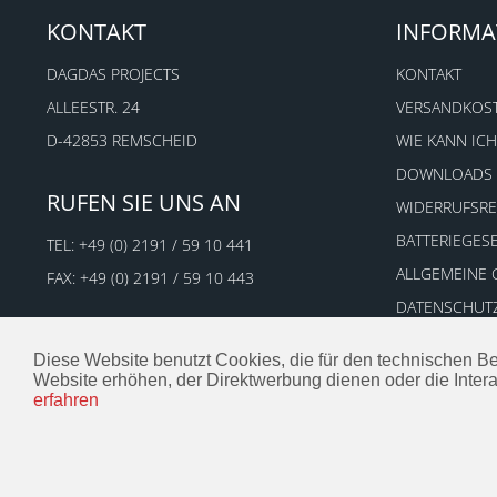
Woolpower (82)
KONTAKT
INFORMA
WORK SHARP (15)
DAGDAS PROJECTS
KONTAKT
ALLEESTR. 24
VERSANDKOS
D-42853 REMSCHEID
WIE KANN ICH
DOWNLOADS
RUFEN SIE UNS AN
WIDERRUFSR
BATTERIEGES
TEL:
+49 (0) 2191 / 59 10 441
ALLGEMEINE
FAX: +49 (0) 2191 / 59 10 443
DATENSCHUT
IMPRESSUM
Diese Website benutzt Cookies, die für den technischen Be
Website erhöhen, der Direktwerbung dienen oder die Inter
erfahren