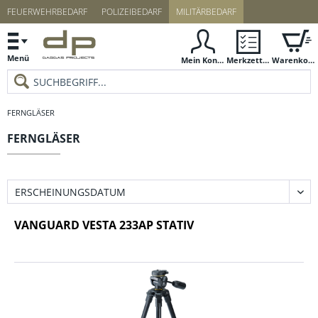
FEUERWEHRBEDARF
POLIZEIBEDARF
MILITÄRBEDARF
Menü
Mein Konto
Merkzettel
Warenkorb
FERNGLÄSER
FERNGLÄSER
VANGUARD VESTA 233AP STATIV