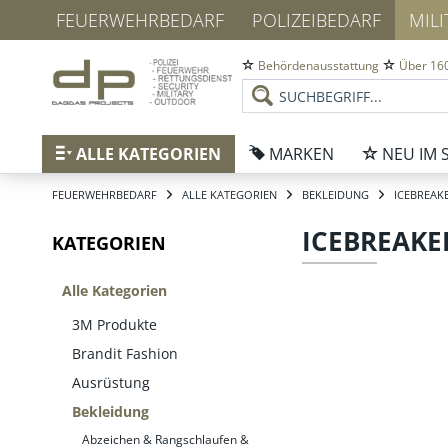
FEUERWEHRBEDARF
POLIZEIBEDARF
MIL
Behördenausstattung
Über 160
ALLE KATEGORIEN
MARKEN
NEU IM 
FEUERWEHRBEDARF
ALLE KATEGORIEN
BEKLEIDUNG
ICEBREAK
ICEBREAKE
KATEGORIEN
Alle Kategorien
3M Produkte
Brandit Fashion
Ausrüstung
Bekleidung
Abzeichen & Rangschlaufen &