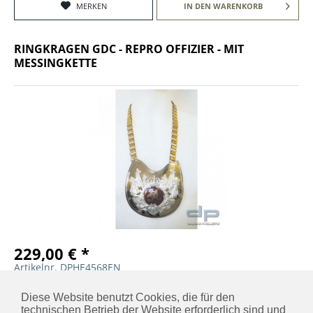
MERKEN
IN DEN
WARENKORB
RINGKRAGEN GDC - REPRO OFFIZIER - MIT
MESSINGKETTE
229,00 € *
Artikelnr. DPHE4568EN
MERKEN
IN DEN
WARENKORB
Diese Website benutzt Cookies, die für den
technischen Betrieb der Website erforderlich sind und