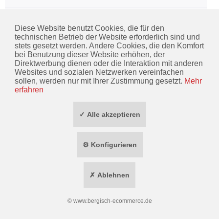
Schutz- & Feldanzüge
Diese Website benutzt Cookies, die für den
technischen Betrieb der Website erforderlich sind und
stets gesetzt werden. Andere Cookies, die den Komfort
bei Benutzung dieser Website erhöhen, der
KONTAKT
Direktwerbung dienen oder die Interaktion mit anderen
Websites und sozialen Netzwerken vereinfachen
INFORMATIONEN
sollen, werden nur mit Ihrer Zustimmung gesetzt.
Mehr
erfahren
ZAHLUNG / VERSAND
✓ Alle akzeptieren
SOCIAL MEDIA
TOP MARKEN
⚙ Konfigurieren
* ALLE PREISE INKL. GESETZL. MEHRWERTSTEUER ZZGL.
VERSANDKOSTEN
✗ Ablehnen
WIDERRUF ERKLÄREN
©
www.bergisch-ecommerce.de