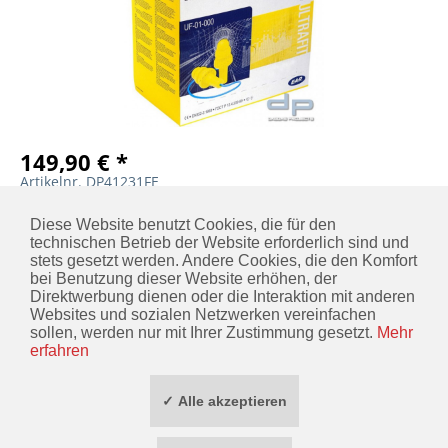
149,90 € *
Artikelnr. DP41231FE
MERKEN
IN DEN
WARENKORB
Diese Website benutzt Cookies, die für den
technischen Betrieb der Website erforderlich sind und
stets gesetzt werden. Andere Cookies, die den Komfort
bei Benutzung dieser Website erhöhen, der
Direktwerbung dienen oder die Interaktion mit anderen
KONTAKT
Websites und sozialen Netzwerken vereinfachen
sollen, werden nur mit Ihrer Zustimmung gesetzt.
Mehr
INFORMATIONEN
erfahren
ZAHLUNG / VERSAND
✓ Alle akzeptieren
SOCIAL MEDIA