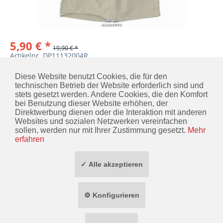
5,90 € *
19,90 € *
Artikelnr. DP11132004R
MERKEN
IN DEN
WARENKORB
Diese Website benutzt Cookies, die für den
technischen Betrieb der Website erforderlich sind und
stets gesetzt werden. Andere Cookies, die den Komfort
bei Benutzung dieser Website erhöhen, der
Direktwerbung dienen oder die Interaktion mit anderen
KONTAKT
Websites und sozialen Netzwerken vereinfachen
sollen, werden nur mit Ihrer Zustimmung gesetzt.
Mehr
INFORMATIONEN
erfahren
ZAHLUNG / VERSAND
✓ Alle akzeptieren
SOCIAL MEDIA
⚙ Konfigurieren
TOP MARKEN