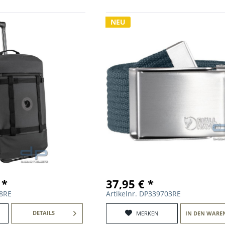
NEU
 *
37,95 € *
58RE
Artikelnr. DP339703RE
DETAILS
MERKEN
IN DEN
WARE