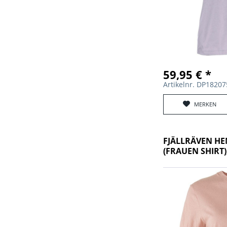
Woolpower (82)
Steitz (1)
WORK SHARP (15)
Sturm Miltec (3098)
Surplus (1)
Swat (6)
Swisseye (2)
59,95 € *
Artikelnr. DP1820
MERKEN
FJÄLLRÄVEN HE
(FRAUEN SHIRT)