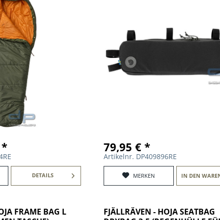
 *
79,95 € *
14RE
Artikelnr. DP409896RE
DETAILS
MERKEN
IN DEN
WARE
HOJA FRAME BAG L
FJÄLLRÄVEN - HOJA SEATBAG