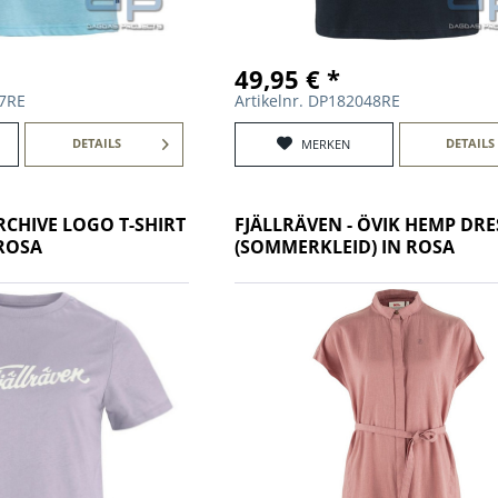
49,95 € *
77RE
Artikelnr. DP182048RE
DETAILS
DETAILS
MERKEN
RCHIVE LOGO T-SHIRT
FJÄLLRÄVEN - ÖVIK HEMP DRE
 ROSA
(SOMMERKLEID) IN ROSA