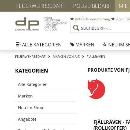
FEUERWEHRBEDARF
POLIZEIBEDARF
MIL
Behördenausstattung
Über 160
ALLE KATEGORIEN
MARKEN
NEU IM S
FEUERWEHRBEDARF
MARKEN VON A-Z
FJÄLLRÄVEN
PRODUKTE VON F
KATEGORIEN
Alle Kategorien
Marken
Neu im Shop
Angebote
FJÄLLRÄVEN - 
(ROLLKOFFER)