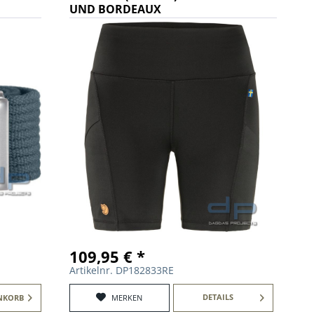
UND BORDEAUX
109,95 € *
Artikelnr. DP182833RE
DETAILS
NKORB
MERKEN