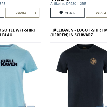
73RE
Artikelnr. DP230112RE
DETAILS
DETAILS
MERKEN
OGO TEE W (T-SHIRT
FJÄLLRÄVEN - LOGO T-SHIRT 
LLBLAU
(HERREN) IN SCHWARZ