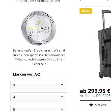
Restposten / Schnäppchen
NEU
Bei uns kaufen Sie sicher ein. Wir sind
durch einen spezialisierten Anwalt des
IT-Rechts rechtlich geprüft - zu Ihrer
Sicherheit!
Marken von A-Z
#
ab 299,95 €
Artikelnr. DP4099
3M (33)
A
5.11 (221)
MERKEN
Adventure Lights (1)
75Tactical (325)
B