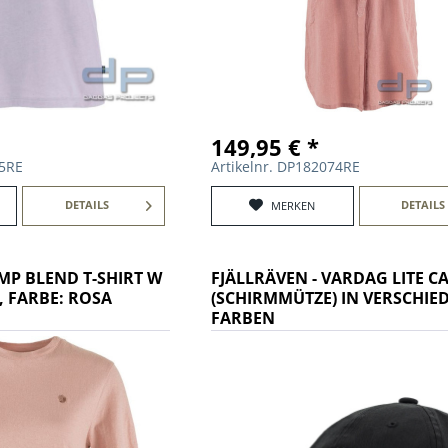
149,95 € *
75RE
Artikelnr. DP182074RE
DETAILS
DETAILS
MERKEN
MP BLEND T-SHIRT W
FJÄLLRÄVEN - VARDAG LITE C
, FARBE: ROSA
(SCHIRMMÜTZE) IN VERSCHIE
FARBEN