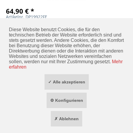
64,90 € *
Artikelnr. DP19922FE
DETAILS
MERKEN
Diese Website benutzt Cookies, die für den
technischen Betrieb der Website erforderlich sind und
stets gesetzt werden. Andere Cookies, die den Komfort
bei Benutzung dieser Website erhöhen, der
Direktwerbung dienen oder die Interaktion mit anderen
KONTAKT
Websites und sozialen Netzwerken vereinfachen
sollen, werden nur mit Ihrer Zustimmung gesetzt.
Mehr
INFORMATIONEN
erfahren
ZAHLUNG / VERSAND
✓ Alle akzeptieren
SOCIAL MEDIA
⚙ Konfigurieren
TOP MARKEN
✗ Ablehnen
* ALLE PREISE INKL. GESETZL. MEHRWERTSTEUER ZZGL.
VERSANDKOSTEN