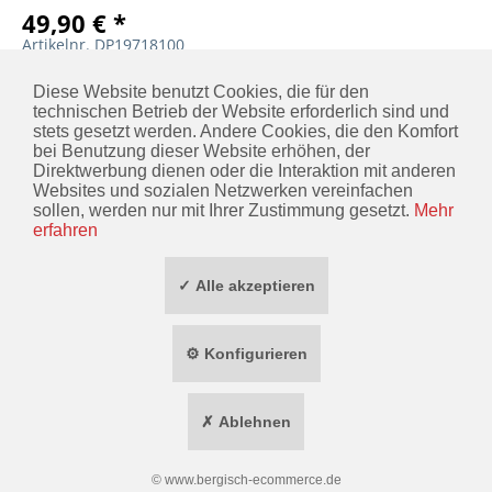
49,90 € *
Artikelnr. DP19718100
MERKEN
IN DEN
WARENKORB
Diese Website benutzt Cookies, die für den
technischen Betrieb der Website erforderlich sind und
stets gesetzt werden. Andere Cookies, die den Komfort
bei Benutzung dieser Website erhöhen, der
Direktwerbung dienen oder die Interaktion mit anderen
KONTAKT
Websites und sozialen Netzwerken vereinfachen
sollen, werden nur mit Ihrer Zustimmung gesetzt.
Mehr
INFORMATIONEN
erfahren
ZAHLUNG / VERSAND
✓ Alle akzeptieren
SOCIAL MEDIA
⚙ Konfigurieren
TOP MARKEN
✗ Ablehnen
* ALLE PREISE INKL. GESETZL. MEHRWERTSTEUER ZZGL.
VERSANDKOSTEN
WIDERRUF ERKLÄREN
©
www.bergisch-ecommerce.de