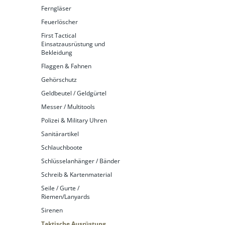
Ferngläser
Feuerlöscher
First Tactical
Einsatzausrüstung und
Bekleidung
Flaggen & Fahnen
Gehörschutz
Geldbeutel / Geldgürtel
Messer / Multitools
Polizei & Military Uhren
Sanitärartikel
Schlauchboote
Schlüsselanhänger / Bänder
Schreib & Kartenmaterial
Seile / Gurte /
Riemen/Lanyards
Sirenen
Taktische Ausrüstung