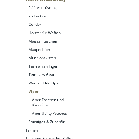
5.11 Ausrüstung
75 Tactical
Condor
Holster für Waffen
Magazintaschen
Maxpedition
Munitionskisten
Tasmanian Tiger
Templars Gear
Warrior Elite Ops
Viper
Viper Taschen und
Rücksäcke
Viper Utility Pouches
Sonstiges & Zubehör
Tarnen
Taschen/ Rucksäcke/ Koffer