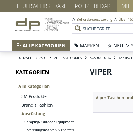
FEUERWEHRBEDARF
POLIZEIBEDARF
MIL
Behördenausstattung
Über 160
ALLE KATEGORIEN
MARKEN
NEU IM 
FEUERWEHRBEDARF
ALLE KATEGORIEN
AUSRÜSTUNG
TAKTISC
VIPER
KATEGORIEN
Alle Kategorien
3M Produkte
Viper Taschen un
Brandit Fashion
Ausrüstung
Camping/ Outdoor Equipment
Erkennungsmarken & Pfeiffen