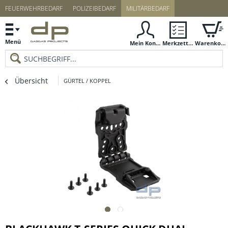
FEUERWEHRBEDARF
POLIZEIBEDARF
MILITÄRBEDARF
Menü
Mein Konto
Merkzettel
Warenkorb
Übersicht
GÜRTEL / KOPPEL