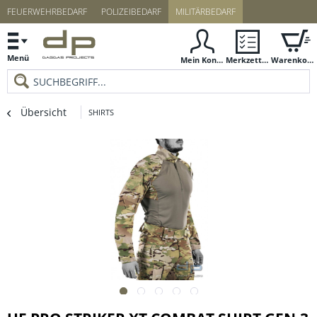
FEUERWEHRBEDARF
POLIZEIBEDARF
MILITÄRBEDARF
Menü
Mein Konto
Merkzettel
Warenkorb
Übersicht
SHIRTS