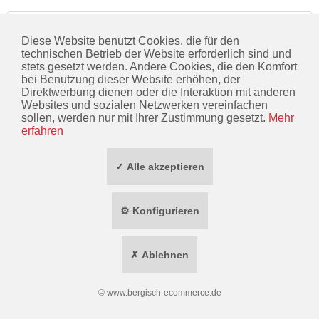
Beschreibung
Diese Website benutzt Cookies, die für den
Dank des hybriden Materialdesigns zeichnet sich das UF
technischen Betrieb der Website erforderlich sind und
PRO Combat Shirt Gen.3 durch extreme...
mehr
stets gesetzt werden. Andere Cookies, die den Komfort
bei Benutzung dieser Website erhöhen, der
Direktwerbung dienen oder die Interaktion mit anderen
KONTAKT
Websites und sozialen Netzwerken vereinfachen
sollen, werden nur mit Ihrer Zustimmung gesetzt.
Mehr
INFORMATIONEN
erfahren
ZAHLUNG / VERSAND
✓ Alle akzeptieren
SOCIAL MEDIA
⚙ Konfigurieren
TOP MARKEN
✗ Ablehnen
* ALLE PREISE INKL. GESETZL. MEHRWERTSTEUER ZZGL.
VERSANDKOSTEN
WIDERRUF ERKLÄREN
©
www.bergisch-ecommerce.de