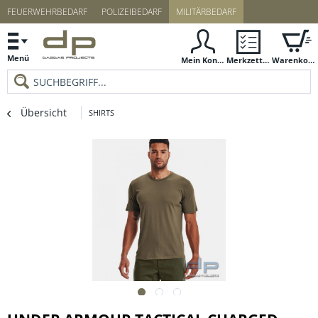
FEUERWEHRBEDARF
POLIZEIBEDARF
MILITÄRBEDARF
Menü
Mein Konto
Merkzettel
Warenkorb
Übersicht
SHIRTS