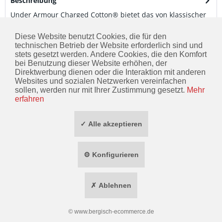
Beschreibung
Under Armour Charged Cotton® bietet das von klassischer
Baumwolle bekannte weiche Tragegefühl,...
mehr
Diese Website benutzt Cookies, die für den
technischen Betrieb der Website erforderlich sind und
Kunden kauften auch
stets gesetzt werden. Andere Cookies, die den Komfort
bei Benutzung dieser Website erhöhen, der
Direktwerbung dienen oder die Interaktion mit anderen
KONTAKT
Websites und sozialen Netzwerken vereinfachen
sollen, werden nur mit Ihrer Zustimmung gesetzt.
Mehr
INFORMATIONEN
erfahren
ZAHLUNG / VERSAND
✓ Alle akzeptieren
SOCIAL MEDIA
⚙ Konfigurieren
TOP MARKEN
✗ Ablehnen
* ALLE PREISE INKL. GESETZL. MEHRWERTSTEUER ZZGL.
VERSANDKOSTEN
WIDERRUF ERKLÄREN
©
www.bergisch-ecommerce.de