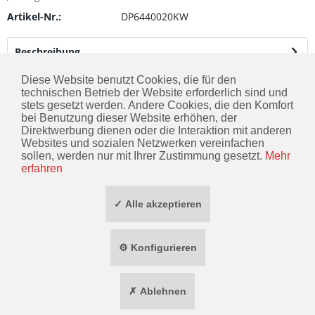
Artikel-Nr.:
DP6440020KW
Beschreibung
Für Kinder und Erwachsene wiederverwendbare
Diese Website benutzt Cookies, die für den
Behelfsmund und Nasenbedeckung mit Motivdruck aus...
technischen Betrieb der Website erforderlich sind und
mehr
stets gesetzt werden. Andere Cookies, die den Komfort
bei Benutzung dieser Website erhöhen, der
Direktwerbung dienen oder die Interaktion mit anderen
KONTAKT
Websites und sozialen Netzwerken vereinfachen
sollen, werden nur mit Ihrer Zustimmung gesetzt.
Mehr
INFORMATIONEN
erfahren
ZAHLUNG / VERSAND
✓ Alle akzeptieren
SOCIAL MEDIA
⚙ Konfigurieren
TOP MARKEN
✗ Ablehnen
* ALLE PREISE INKL. GESETZL. MEHRWERTSTEUER ZZGL.
VERSANDKOSTEN