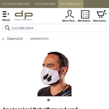
FEUERWEHRBEDARF
POLIZEIBEDARF
MILITÄRBEDARF
Menü
Mein Konto
Merkzettel
Warenkorb
Übersicht
MUNDSCHUTZ