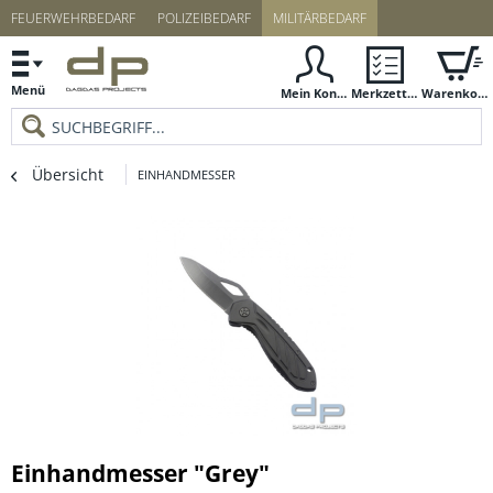
FEUERWEHRBEDARF
POLIZEIBEDARF
MILITÄRBEDARF
Menü
Mein Konto
Merkzettel
Warenkorb
Übersicht
EINHANDMESSER
Einhandmesser "Grey"